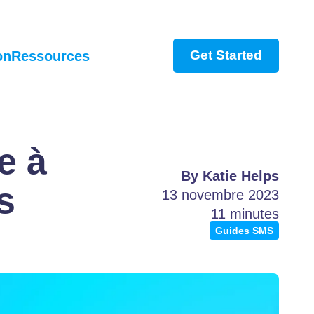
Get Started
on
Ressources
e à
By Katie Helps
s
13 novembre 2023
11 minutes
Guides SMS