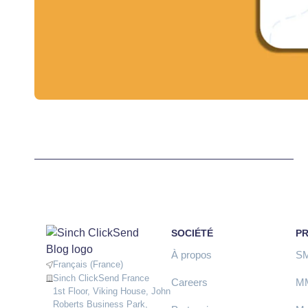
SOCIÉTÉ
P
À propos
S
Français (France)
Sinch ClickSend France
Careers
M
1st Floor, Viking House, John
Roberts Business Park,