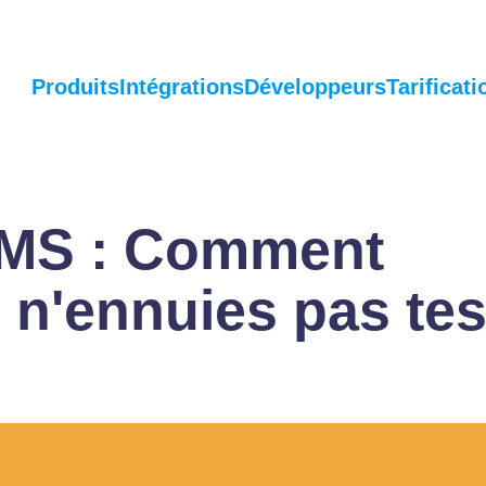
Produits
Intégrations
Développeurs
Tarificati
SMS : Comment
u n'ennuies pas te